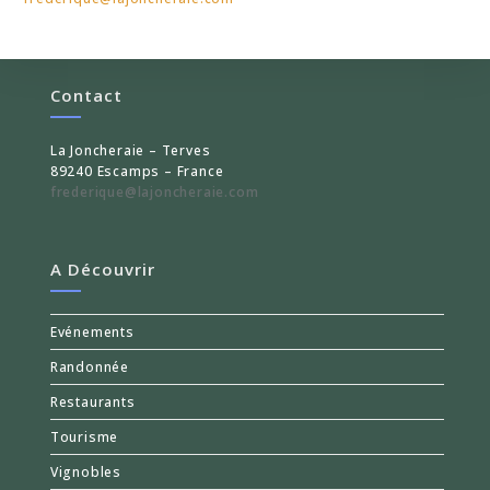
Contact
La Joncheraie – Terves
89240 Escamps – France
frederique@lajoncheraie.com
A Découvrir
Evénements
Randonnée
Restaurants
Tourisme
Vignobles