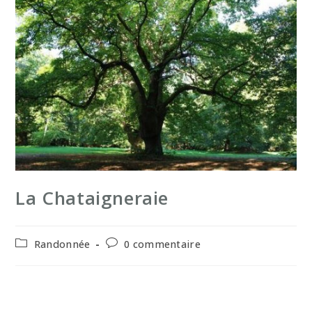
La Chataigneraie
Post
Commentaires
Randonnée
0 commentaire
category:
de
la
publication :