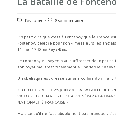
La Bataille de Fonten
Post
Commentaires
Tourisme
0 commentaire
category:
de
la
publication :
On peut dire que c’est à Fontenoy que la France est
Fontenoy, célèbre pour son « messieurs les anglais,
11 mai 1745 au Pays-Bas.
Le Fontenoy Puisayen a vu s’affronter deux petits-f
son royaume. C’est finalement à Charles le Chauve
Un obélisque est dressé sur une colline dominant Fo
« ICI FUT LIVRÉE LE 25 JUIN 841 LA BATAILLE DE 
VICTOIRE DE CHARLES LE CHAUVE SÉPARA LA FRANC
NATIONALITÉ FRANÇAISE ».
Mais ce qu’il ne faut absolument pas manquer, c’e