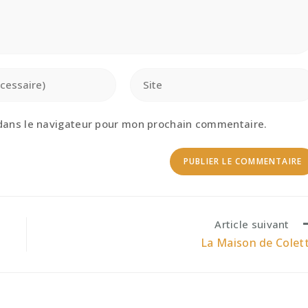
Saisir
l’URL
de
votre
dans le navigateur pour mon prochain commentaire.
site
(facultatif)
Article suivant
La Maison de Colet