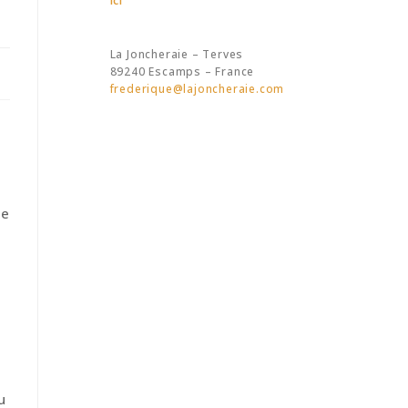
ici
La Joncheraie – Terves
89240 Escamps – France
frederique@lajoncheraie.com
de
du