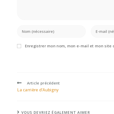
Enter
Enter
your
your
name
email
or
address
Enregistrer mon nom, mon e-mail et mon site 
username
to
to
comment
comment
Read
Article précédent
more
La carrière d’Aubigny
articles
VOUS DEVRIEZ ÉGALEMENT AIMER