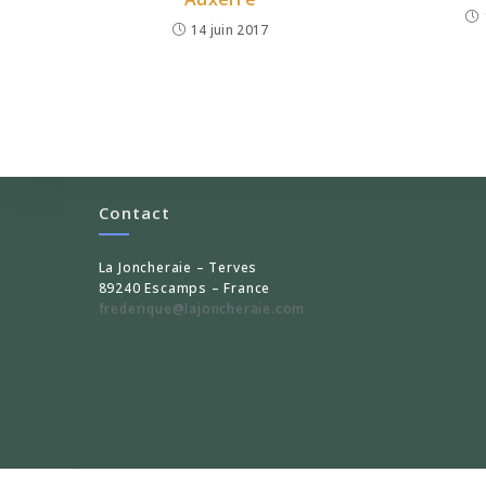
14 juin 2017
Contact
La Joncheraie – Terves
89240 Escamps – France
frederique@lajoncheraie.com