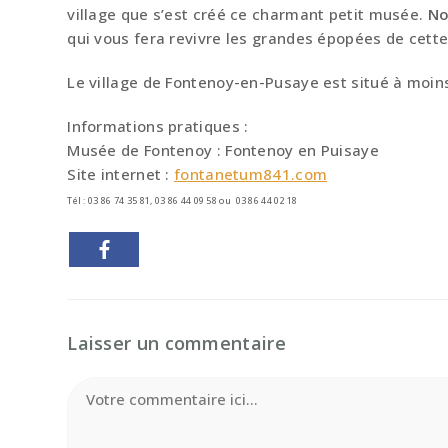
village que s’est créé ce charmant petit musée.
No
qui vous fera revivre les grandes épopées de cette 
Le village de Fontenoy-en-Pusaye est situé à moi
Informations pratiques :
Musée de Fontenoy : Fontenoy en Puisaye
Site internet :
fontanetum841.com
Tél : 03 86 74 35 81, 03 86 44 09 58 ou 03 86 44 02 18
Laisser un commentaire
Comment