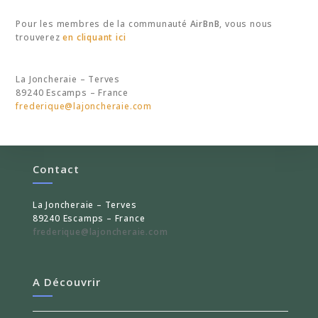
Pour les membres de la communauté
AirBnB
, vous nous
trouverez
en cliquant ici
La Joncheraie – Terves
89240 Escamps – France
frederique@lajoncheraie.com
Contact
La Joncheraie – Terves
89240 Escamps – France
frederique@lajoncheraie.com
A Découvrir