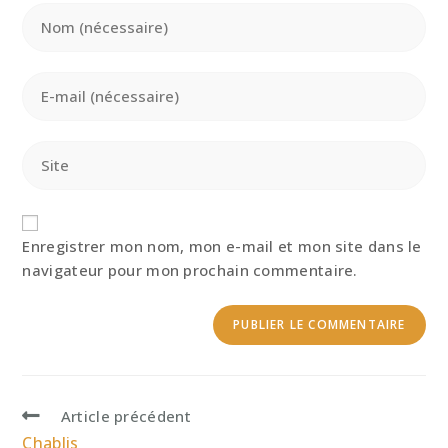
Enter
your
name
or
Enter
username
your
to
email
comment
address
Saisir
to
l’URL
comment
de
votre
site
Enregistrer mon nom, mon e-mail et mon site dans le
(facultatif)
navigateur pour mon prochain commentaire.
Read
Article précédent
more
Chablis