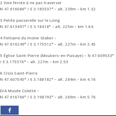
2 Voie ferrée à ne pas traverser
N 47.616086° / E 3.183537° – alt. 239m – km 1.32
3 Petite passerelle sur le Loing
N 47.613497° / E 3.18418° – alt. 225m – km 1.64
4 Fontaine du moine Glaber –
N 47.610249° / E 3.175512° – alt. 227m – km 2.45
5 Église Saint-Pierre (Moutiers-en-Puisaye) – N 47.609533°
/ E 3.175576° – alt. 227m – km 2.53
6 Croix Saint-Pierre
N 47.607045° / E 3.188182° – alt. 284m – km 4.16
D/A Musée Colette –
N 47.616766° / E 3.198793° – alt. 269m – km 5.76