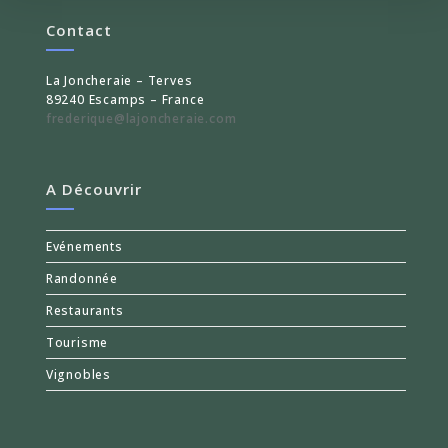
Contact
La Joncheraie – Terves
89240 Escamps – France
frederique@lajoncheraie.com
A Découvrir
Evénements
Randonnée
Restaurants
Tourisme
Vignobles