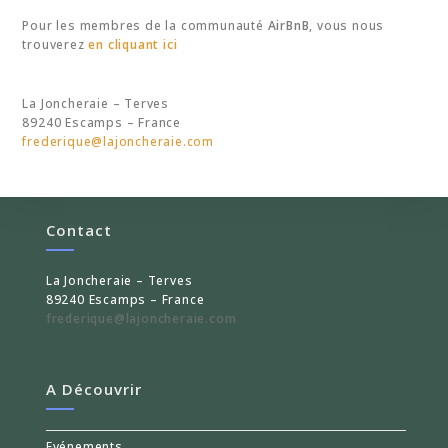
Pour les membres de la communauté
AirBnB
, vous nous
trouverez
en cliquant ici
La Joncheraie – Terves
89240 Escamps – France
frederique@lajoncheraie.com
Contact
La Joncheraie – Terves
89240 Escamps – France
frederique@lajoncheraie.com
A Découvrir
Evénements