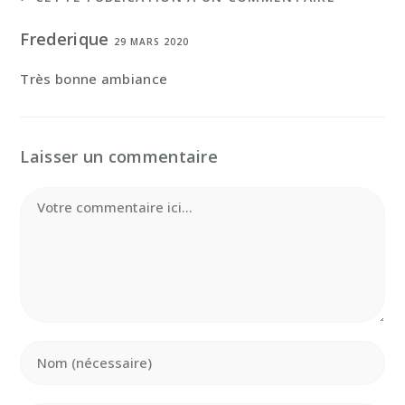
Frederique
29 MARS 2020
Très bonne ambiance
Laisser un commentaire
Comment
Enter
your
name