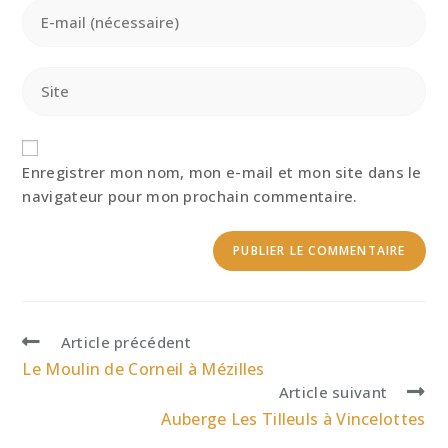
or
Enter
username
your
to
email
comment
address
Saisir
to
l’URL
comment
de
votre
site
Enregistrer mon nom, mon e-mail et mon site dans le
(facultatif)
navigateur pour mon prochain commentaire.
Read
Article précédent
more
Le Moulin de Corneil à Mézilles
articles
Article suivant
Auberge Les Tilleuls à Vincelottes